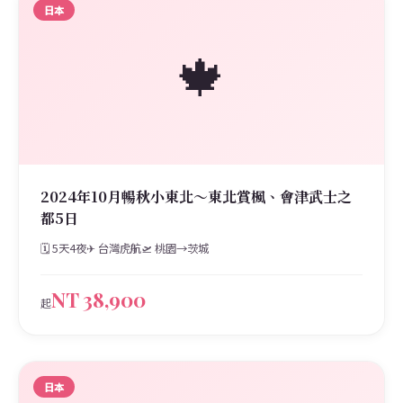
日本
🍁
2024年10月暢秋小東北～東北賞楓、會津武士之
都5日
🗓 5天4夜
✈ 台灣虎航
🛫 桃園→茨城
NT 38,900
起
日本