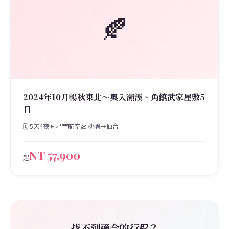
🍂
2024年10月暢秋東北～奧入瀨溪、角館武家屋敷5
日
🗓 5天4夜
✈ 星宇航空
🛫 桃園→仙台
NT 57,900
起
找不到適合的行程？