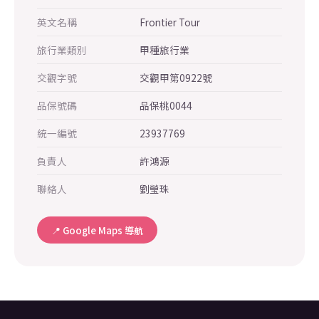
英文名稱
Frontier Tour
旅行業類別
甲種旅行業
交觀字號
交觀甲第0922號
品保號碼
品保桃0044
統一編號
23937769
負責人
許鴻源
聯絡人
劉瑩珠
📍 Google Maps 導航